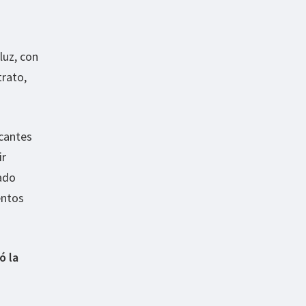
luz, con
trato,
icantes
ir
ado
entos
 la