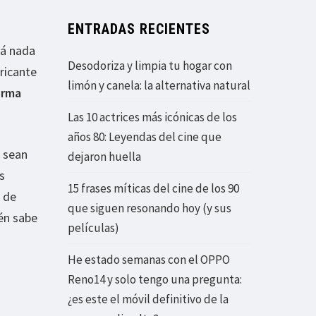
ENTRADAS RECIENTES
rá nada
Desodoriza y limpia tu hogar con
ricante
limón y canela: la alternativa natural
orma
Las 10 actrices más icónicas de los
años 80: Leyendas del cine que
 sean
dejaron huella
s
15 frases míticas del cine de los 90
 de
que siguen resonando hoy (y sus
én sabe
películas)
He estado semanas con el OPPO
Reno14 y solo tengo una pregunta:
¿es este el móvil definitivo de la