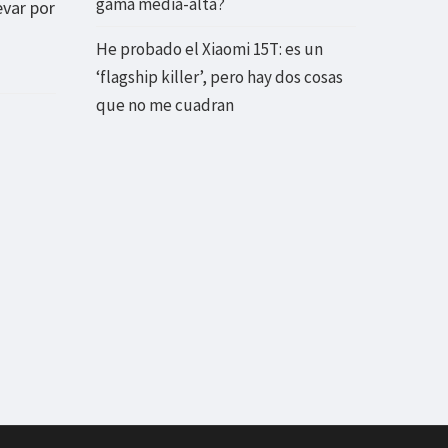
gama media-alta?
evar por
He probado el Xiaomi 15T: es un
‘flagship killer’, pero hay dos cosas
que no me cuadran