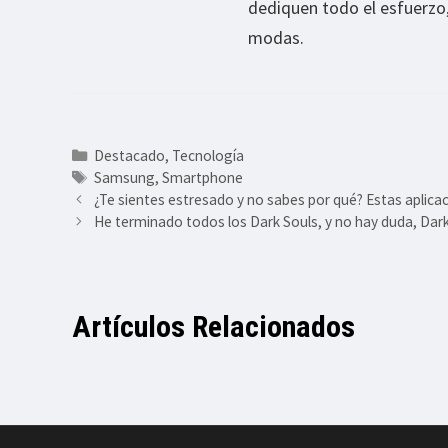
dediquen todo el esfuerzo,
modas.
Categorías
Destacado
,
Tecnología
Etiquetas
Samsung
,
Smartphone
¿Te sientes estresado y no sabes por qué? Estas aplica
He terminado todos los Dark Souls, y no hay duda, Dark S
Artículos Relacionados