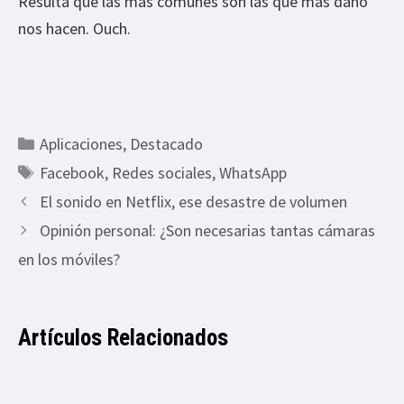
Resulta que las más comunes son las que más daño
nos hacen. Ouch.
Categorías
Aplicaciones
,
Destacado
Etiquetas
Facebook
,
Redes sociales
,
WhatsApp
El sonido en Netflix, ese desastre de volumen
Opinión personal: ¿Son necesarias tantas cámaras
en los móviles?
Artículos Relacionados