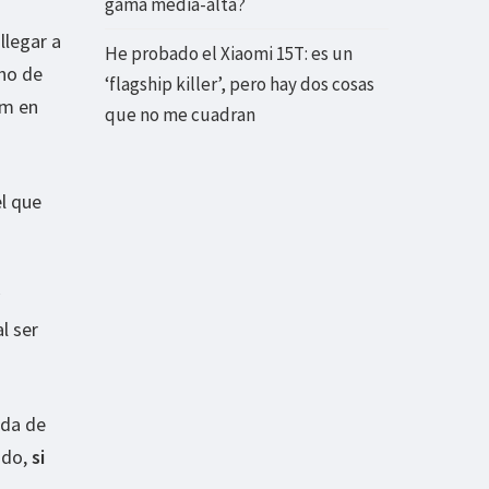
gama media-alta?
llegar a
He probado el Xiaomi 15T: es un
ho de
‘flagship killer’, pero hay dos cosas
mm en
que no me cuadran
el que
l ser
ada de
ado,
si