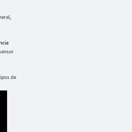
eral,
ncia
 sensor
tipos de