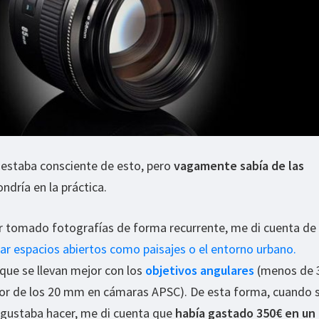
staba consciente de esto, pero
vagamente sabía de las
dría en la práctica.
r tomado fotografías de forma recurrente, me di cuenta d
ar espacios abiertos como paisajes o el entorno urbano.
que se llevan mejor con los
objetivos angulares
(menos de
edor de los 20 mm en cámaras APSC). De esta forma, cuando s
 gustaba hacer, me di cuenta que
había gastado 350€ en un