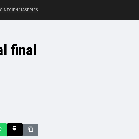
CINE
CIENCIA
SERIES
l final