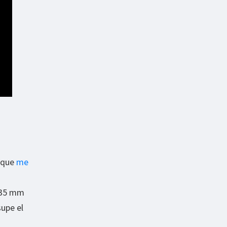
e que
me
 35 mm
upe el