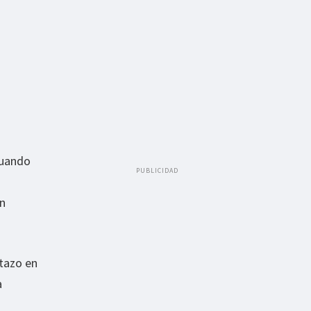
cuando
PUBLICIDAD
en
stazo en
a