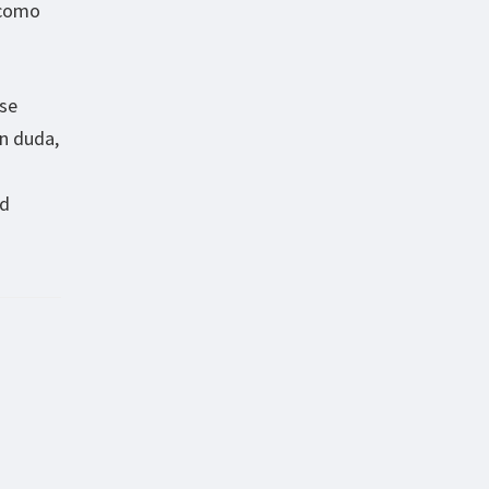
, como
 se
in duda,
ad