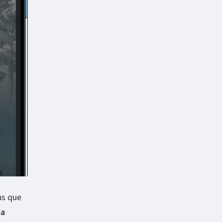
as que
ma