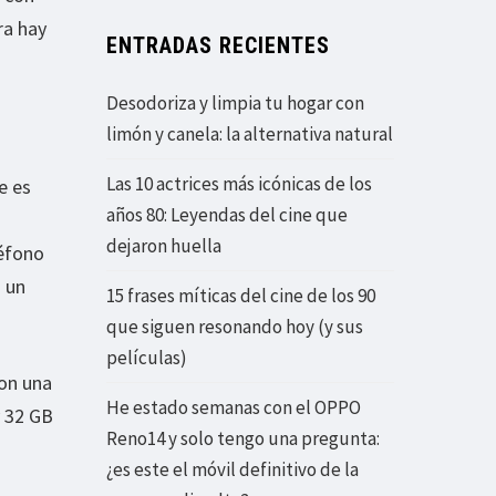
ra hay
ENTRADAS RECIENTES
Desodoriza y limpia tu hogar con
limón y canela: la alternativa natural
Las 10 actrices más icónicas de los
e es
años 80: Leyendas del cine que
dejaron huella
léfono
 un
15 frases míticas del cine de los 90
que siguen resonando hoy (y sus
películas)
on una
He estado semanas con el OPPO
 32 GB
Reno14 y solo tengo una pregunta:
¿es este el móvil definitivo de la