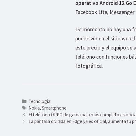
operativo Android 12 Go E
Facebook Lite, Messenger L
De momento no hay una f
puede ver en el sitio web d
este precio y el equipo se
teléfono con funciones bá
fotográfica.
Categorías
Tecnología
Etiquetas
Nokia
,
Smartphone
El teléfono OPPO de gama baja más completo es oficial,
La pantalla dividida en Edge ya es oficial, aumenta tu 