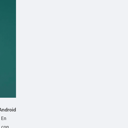
Android
 En
, con