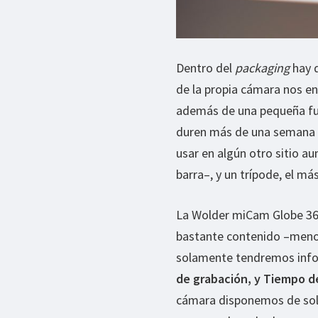
Dentro del
packaging
hay q
de la propia cámara nos 
además de una pequeña fun
duren más de una semana 
usar en algún otro sitio a
barra–, y un trípode, el m
La Wolder miCam Globe 360
bastante contenido –menos
solamente tendremos infor
de grabación, y Tiempo de
cámara disponemos de sol