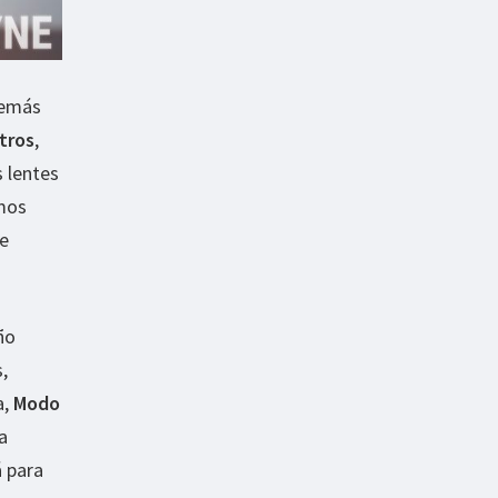
demás
tros
,
 lentes
mos
de
ño
,
a,
Modo
la
 para