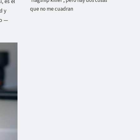
, es el
que no me cuadran
d y
to —