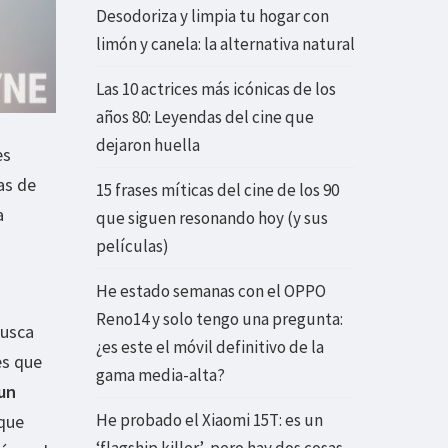
Desodoriza y limpia tu hogar con
limón y canela: la alternativa natural
Las 10 actrices más icónicas de los
años 80: Leyendas del cine que
dejaron huella
es
as de
15 frases míticas del cine de los 90
a
que siguen resonando hoy (y sus
películas)
He estado semanas con el OPPO
Reno14 y solo tengo una pregunta:
busca
¿es este el móvil definitivo de la
es que
gama media-alta?
un
He probado el Xiaomi 15T: es un
que
‘flagship killer’, pero hay dos cosas