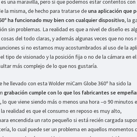
 es una maravilla, pero sí que podemos estar contentos con 
 de la misma, de hecho para tratarse de
una aplicación que 
360º ha funcionado muy bien con cualquier dispositivo
, la 
ón sin problemas. La realidad es que a nivel de diseño es alg
s cosas del todo claras, y además algunas veces que no nos r
funciones si no estamos muy acostumbrados al uso de la apl
l tipo de visionado y la posición fija o no de la cámara en 
ultar más complejo de lo que nos gustaría.
e he llevado con esta Wolder miCam Globe 360º ha sido la
en
grabación cumple con lo que los fabricantes se empeña
, lo que viene siendo más o menos una hora –o 90 minutos 
 la realidad es que el consumo en reposo es muy alto,
mara encendida un rato pequeño si está recién cargada supo
tería, lo cual puede ser un problema en aquellos momentos 