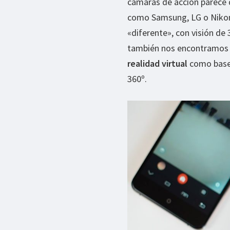
cámaras de acción parece q
como Samsung, LG o Nikon
«diferente», con visión de
también nos encontramos 
realidad virtual
como base,
360º.