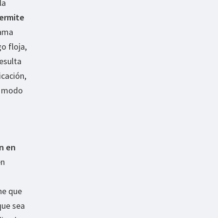
la
permite
gama
o floja,
esulta
icación,
el modo
n en
en
ne que
que sea