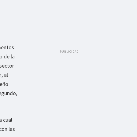
mentos
PUBLICIDAD
o de la
sector
, al
ueño
egundo,
a cual
con las