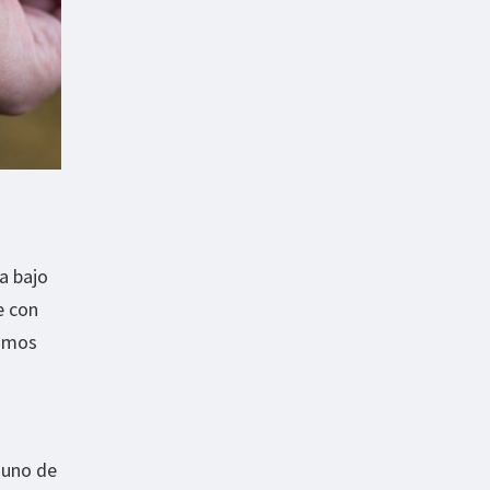
a bajo
e con
somos
 uno de