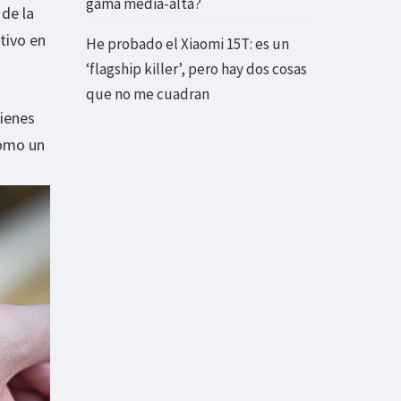
gama media-alta?
de la
tivo en
He probado el Xiaomi 15T: es un
‘flagship killer’, pero hay dos cosas
que no me cuadran
ienes
como un