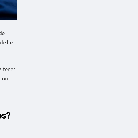
de
de luz
a tener
s
no
os?