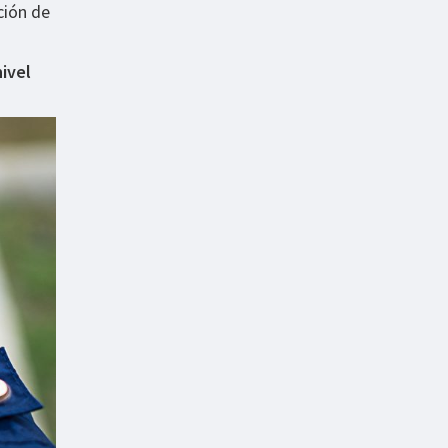
ción de
nivel