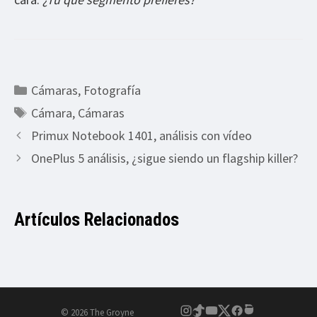
Categorías
Cámaras
,
Fotografía
Etiquetas
Cámara
,
Cámaras
Primux Notebook 1401, análisis con vídeo
OnePlus 5 análisis, ¿sigue siendo un flagship killer?
Artículos Relacionados
© 2026 The Groyne