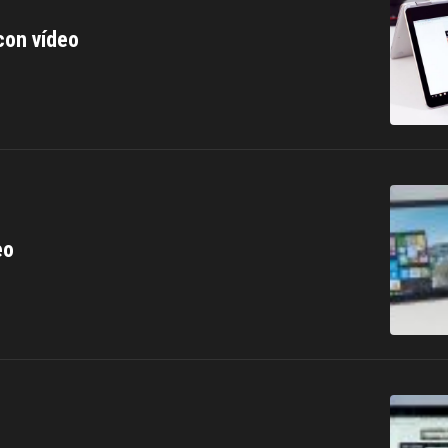
con vídeo
eo