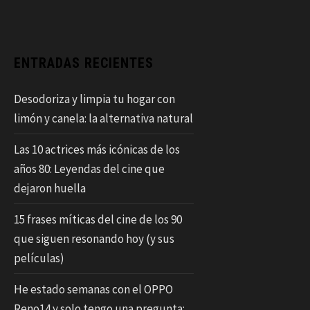
ENTRADAS RECIENTES
Desodoriza y limpia tu hogar con
limón y canela: la alternativa natural
Las 10 actrices más icónicas de los
años 80: Leyendas del cine que
dejaron huella
15 frases míticas del cine de los 90
que siguen resonando hoy (y sus
películas)
He estado semanas con el OPPO
Reno14 y solo tengo una pregunta: