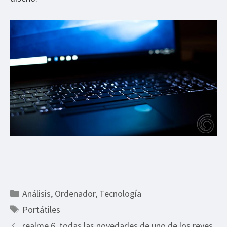
Categorías
Análisis
,
Ordenador
,
Tecnología
Etiquetas
Portátiles
realme 6, todas las novedades de uno de los reyes