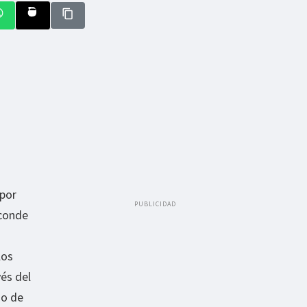
 por
PUBLICIDAD
sconde
los
és del
go de