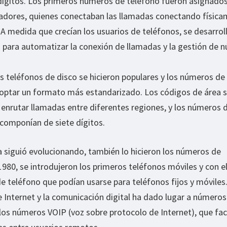
ígitos. Los primeros números de teléfono fueron asignado
adores, quienes conectaban las llamadas conectando físic
. A medida que crecían los usuarios de teléfonos, se desarrol
 para automatizar la conexión de llamadas y la gestión de 
os teléfonos de disco se hicieron populares y los números de
optar un formato más estandarizado. Los códigos de área 
 enrutar llamadas entre diferentes regiones, y los números 
componían de siete dígitos.
 siguió evolucionando, también lo hicieron los números de
1980, se introdujeron los primeros teléfonos móviles y con e
 teléfono que podían usarse para teléfonos fijos y móviles
e Internet y la comunicación digital ha dado lugar a números
os números VOIP (voz sobre protocolo de Internet), que faci