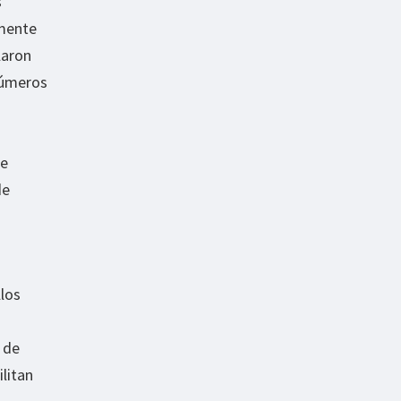
s
amente
laron
números
se
de
llos
.
 de
litan