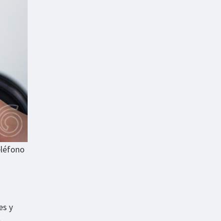
eléfono
es y