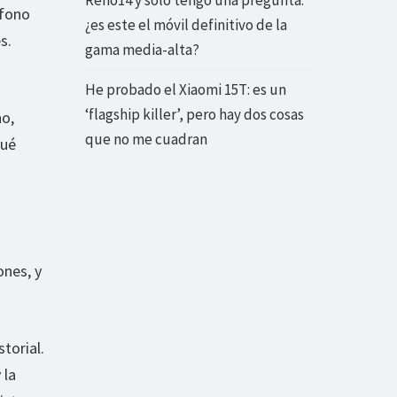
Reno14 y solo tengo una pregunta:
éfono
¿es este el móvil definitivo de la
s.
gama media-alta?
He probado el Xiaomi 15T: es un
‘flagship killer’, pero hay dos cosas
no,
que no me cuadran
qué
ones, y
torial.
 la