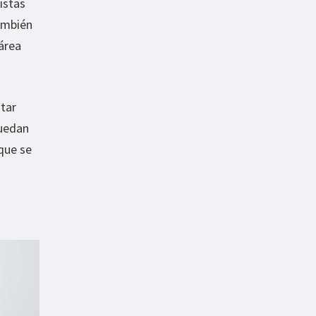
istas
ambién
área
itar
puedan
que se