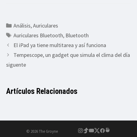
Categorías
Análisis
,
Auriculares
Etiquetas
Auriculares Bluetooth
,
Bluetooth
El iPad ya tiene multitarea y así funciona
Tempescope, un gadget que simula el clima del día
siguente
Artículos Relacionados
© 2026 The Groyne