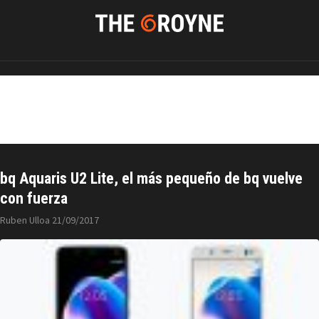
bq Aquaris U
bq Aquaris U2 Lite, el más pequeño de bq vuelve
con fuerza
Ruben Ulloa
21/09/2017