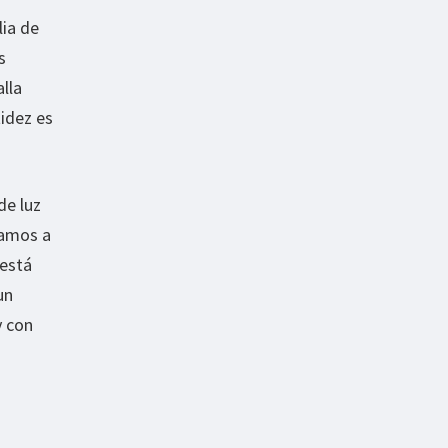
lia de
s
alla
tidez es
de luz
vamos a
 está
un
y con