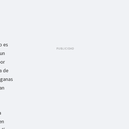
o es
PUBLICIDAD
 un
por
a de
 ganas
ran
a
en