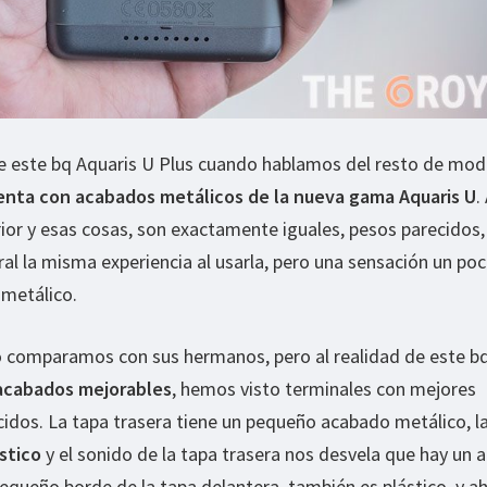
 de este bq Aquaris U Plus cuando hablamos del resto de mod
enta con acabados metálicos de la nueva gama Aquaris U
.
rior y esas cosas, son exactamente iguales, pesos parecidos,
al la misma experiencia al usarla, pero una sensación un po
 metálico.
 lo comparamos con sus hermanos, pero al realidad de este b
acabados mejorables
, hemos visto terminales con mejores
idos. La tapa trasera tiene un pequeño acabado metálico, l
stico
y el sonido de la tapa trasera nos desvela que hay un
pequeño borde de la tapa delantera, también es plástico, y ah