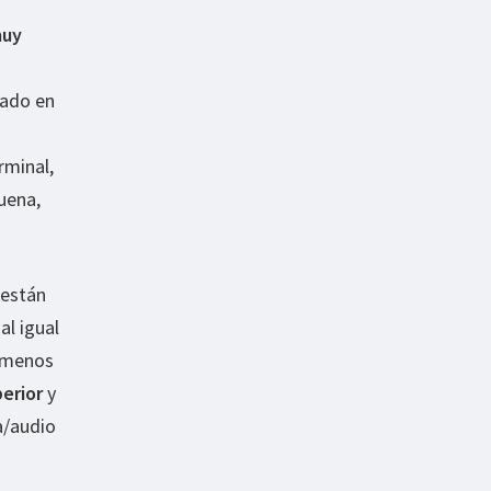
uy
bado en
rminal,
uena,
 están
al igual
e menos
erior
y
a/audio