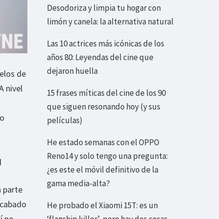
Desodoriza y limpia tu hogar con
limón y canela: la alternativa natural
Las 10 actrices más icónicas de los
años 80: Leyendas del cine que
dejaron huella
elos de
 A nivel
15 frases míticas del cine de los 90
que siguen resonando hoy (y sus
co
películas)
He estado semanas con el OPPO
Reno14 y solo tengo una pregunta:
q
¿es este el móvil definitivo de la
gama media-alta?
a parte
 acabado
He probado el Xiaomi 15T: es un
í no
‘flagship killer’, pero hay dos cosas