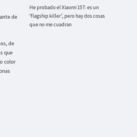
He probado el Xiaomi 15T: es un
‘flagship killer’, pero hay dos cosas
 ante de
que no me cuadran
tos, de
as que
o color
sonas