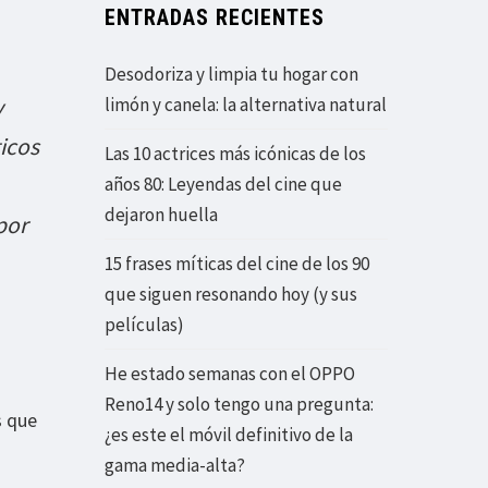
ENTRADAS RECIENTES
Desodoriza y limpia tu hogar con
y
limón y canela: la alternativa natural
gicos
Las 10 actrices más icónicas de los
años 80: Leyendas del cine que
dejaron huella
por
15 frases míticas del cine de los 90
que siguen resonando hoy (y sus
películas)
He estado semanas con el OPPO
Reno14 y solo tengo una pregunta:
s que
¿es este el móvil definitivo de la
gama media-alta?