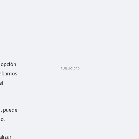
 opción
PUBLICIDAD
acabamos
el
m
, puede
to.
lizar