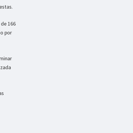
estas.
o de 166
do por
rminar
izada
as