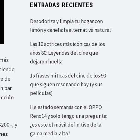
ENTRADAS RECIENTES
Desodoriza y limpia tu hogar con
limón y canela: la alternativa natural
Las 10 actrices más icónicas de los
años 80: Leyendas del cine que
 más
dejaron huella
aciendo
15 frases míticas del cine de los 90
te de
que siguen resonando hoy (y sus
n par
películas)
ección
He estado semanas con el OPPO
Reno14 y solo tengo una pregunta:
200–, y
¿es este el móvil definitivo de la
gama media-alta?
enes