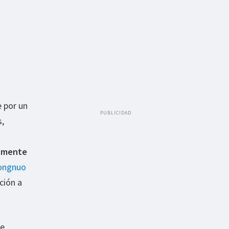
 por un
PUBLICIDAD
s,
almente
ongnuo
ción a
se