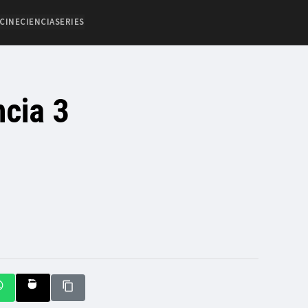
CINE
CIENCIA
SERIES
cia 3