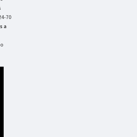
s
24-70
s a
do