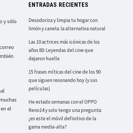
ENTRADAS RECIENTES
Desodoriza y limpia tu hogar con
o y sólo
limón y canela: la alternativa natural
Las 10 actrices más icónicas de los
 correo
años 80: Leyendas del cine que
ambién
dejaron huella
15 frases míticas del cine de los 90
que siguen resonando hoy (y sus
películas)
nal
e muchas
He estado semanas con el OPPO
en el
Reno14 y solo tengo una pregunta:
¿es este el móvil definitivo de la
gama media-alta?