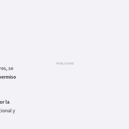
PUBLICIDAD
res, se
 permiso
or la
ional y