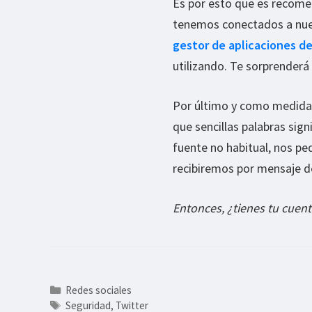
Es por esto que es recomen
tenemos conectados a nues
gestor de aplicaciones d
utilizando. Te sorprenderá
Por último y como medida
que sencillas palabras sig
fuente no habitual, nos pe
recibiremos por mensaje d
Entonces, ¿tienes tu cuen
Categorías
Redes sociales
Etiquetas
Seguridad
,
Twitter