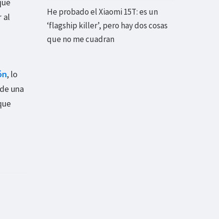
que
He probado el Xiaomi 15T: es un
 al
‘flagship killer’, pero hay dos cosas
que no me cuadran
ón
, lo
sde una
que