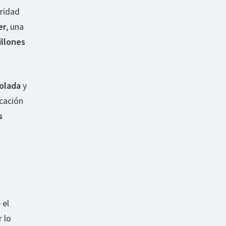
ridad
er
, una
illones
rolada
y
icación
s
 el
 lo