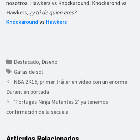
nosotros. Hawkers vs Knockaround, Knockarond vs
Hawkers,
¿y tú de quien eres?
Knockaround
vs
Hawkers
Categorías
Destacado
,
Diseño
Etiquetas
Gafas de sol
NBA 2K15, primer tráiler en vídeo con un enorme
Durant en portada
‘Tortugas Ninja Mutantes 2’ ya tenemos
confirmación de la secuela
Artículos Relacionados