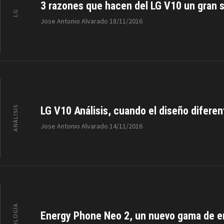
3 razones que hacen del LG V10 un gran
LG
Jose Antonio Alvarado
18/11/2016
ANÁLISIS
LG V10 Análisis, cuando el diseño difere
Jose Antonio Alvarado
14/11/2016
TECNOLOGÍA
Energy Phone Neo 2, un nuevo gama de 