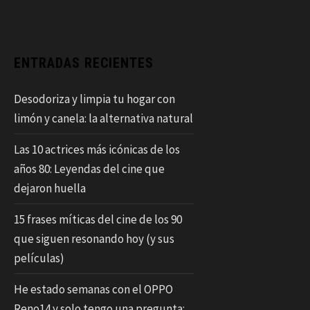
ENTRADAS RECIENTES
Desodoriza y limpia tu hogar con
limón y canela: la alternativa natural
Las 10 actrices más icónicas de los
años 80: Leyendas del cine que
dejaron huella
15 frases míticas del cine de los 90
que siguen resonando hoy (y sus
películas)
He estado semanas con el OPPO
Reno14 y solo tengo una pregunta: