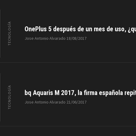
TECNOLOGÍA
OnePlus 5 después de un mes de uso, ¿qué 
Jose Antonio Alvarado
18/08/2017
TECNOLOGÍA
bq Aquaris M 2017, la firma española repi
Jose Antonio Alvarado
21/06/2017