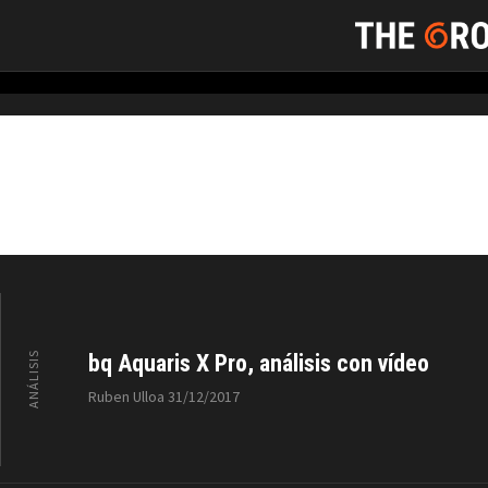
bq Aquaris X
ANÁLISIS
bq Aquaris X Pro, análisis con vídeo
Ruben Ulloa
31/12/2017