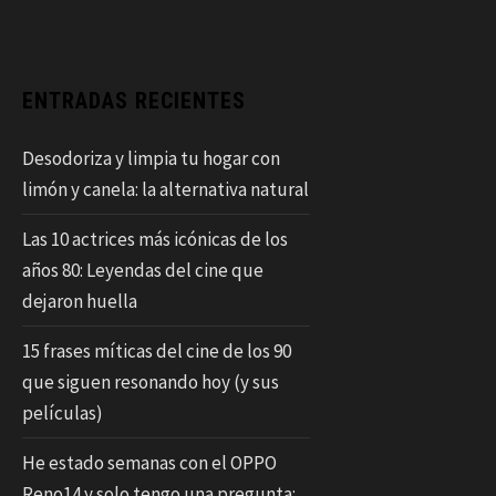
ENTRADAS RECIENTES
Desodoriza y limpia tu hogar con
limón y canela: la alternativa natural
Las 10 actrices más icónicas de los
años 80: Leyendas del cine que
dejaron huella
15 frases míticas del cine de los 90
que siguen resonando hoy (y sus
películas)
He estado semanas con el OPPO
Reno14 y solo tengo una pregunta: