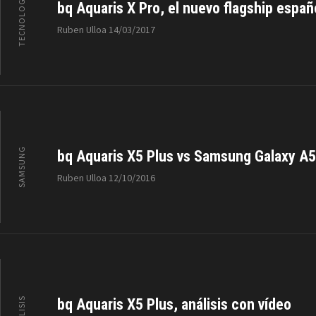
TECNOLOGÍA
bq Aquaris X Pro, el nuevo flagship espa
Ruben Ulloa
14/03/2017
SAMSUNG
bq Aquaris X5 Plus vs Samsung Galaxy A5
Ruben Ulloa
12/10/2016
ANÁLISIS
bq Aquaris X5 Plus, análisis con vídeo