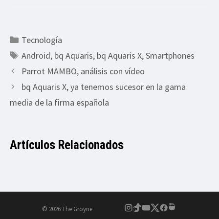
Categorías
Tecnología
Etiquetas
Android
,
bq Aquaris
,
bq Aquaris X
,
Smartphones
Parrot MAMBO, análisis con vídeo
bq Aquaris X, ya tenemos sucesor en la gama
media de la firma española
Artículos Relacionados
© 2026 The Groyne