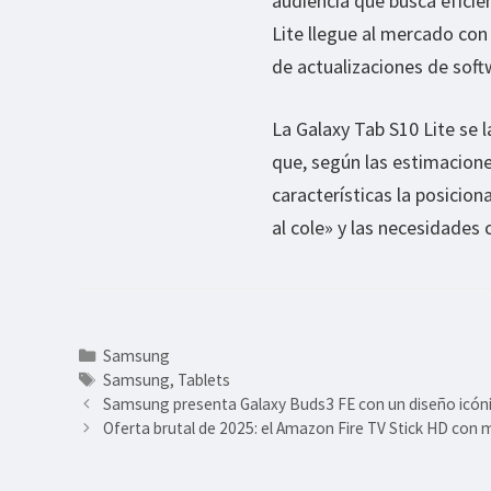
audiencia que busca eficien
Lite llegue al mercado con
de actualizaciones de soft
La Galaxy Tab S10 Lite se 
que, según las estimacione
características la posicio
al cole» y las necesidades 
Categorías
Samsung
Etiquetas
Samsung
,
Tablets
Samsung presenta Galaxy Buds3 FE con un diseño icóni
Oferta brutal de 2025: el Amazon Fire TV Stick HD con 