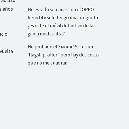
 Tab S10
e años
He estado semanas con el OPPO
Reno14 y solo tengo una pregunta:
¿es este el móvil definitivo de la
ecio
gama media-alta?
He probado el Xiaomi 15T: es un
vuelta
‘flagship killer’, pero hay dos cosas
que no me cuadran