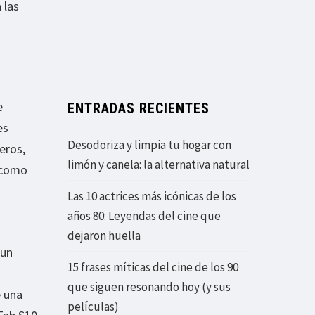
 las
e
ENTRADAS RECIENTES
es
Desodoriza y limpia tu hogar con
eros,
limón y canela: la alternativa natural
 como
Las 10 actrices más icónicas de los
años 80: Leyendas del cine que
dejaron huella
 un
15 frases míticas del cine de los 90
que siguen resonando hoy (y sus
e una
películas)