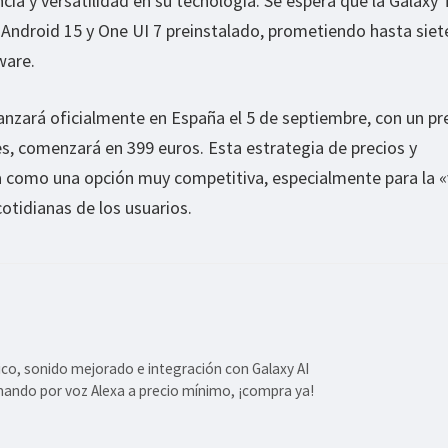
cia y versatilidad en su tecnología. Se espera que la Galaxy
 Android 15 y One UI 7 preinstalado, prometiendo hasta siet
ware.
lanzará oficialmente en España el 5 de septiembre, con un pr
s, comenzará en 399 euros. Esta estrategia de precios y
na como una opción muy competitiva, especialmente para la «
cotidianas de los usuarios.
co, sonido mejorado e integración con Galaxy AI
mando por voz Alexa a precio mínimo, ¡compra ya!