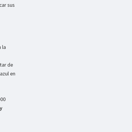
car sus
 la
utar de
azul en
000
 y