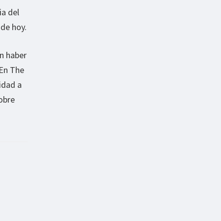
ia del
 de hoy.
an haber
 En The
idad a
obre