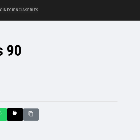
CINE
CIENCIA
SERIES
s 90