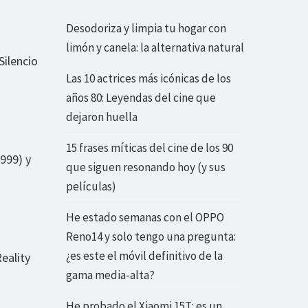
Desodoriza y limpia tu hogar con
limón y canela: la alternativa natural
Silencio
Las 10 actrices más icónicas de los
años 80: Leyendas del cine que
dejaron huella
15 frases míticas del cine de los 90
999) y
que siguen resonando hoy (y sus
películas)
He estado semanas con el OPPO
Reno14 y solo tengo una pregunta:
¿es este el móvil definitivo de la
eality
gama media-alta?
He probado el Xiaomi 15T: es un