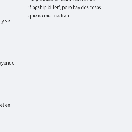
‘flagship killer’, pero hay dos cosas
que no me cuadran
 y se
luyendo
el en