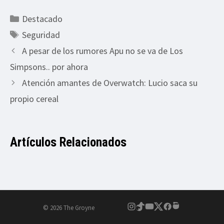
Categorías
Destacado
Etiquetas
Seguridad
A pesar de los rumores Apu no se va de Los
Simpsons.. por ahora
Atención amantes de Overwatch: Lucio saca su
propio cereal
Artículos Relacionados
© 2026 The Groyne