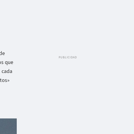
 de
PUBLICIDAD
os que
a cada
itos»