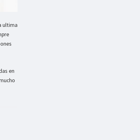
a ultima
mpre
iones
adas en
e mucho