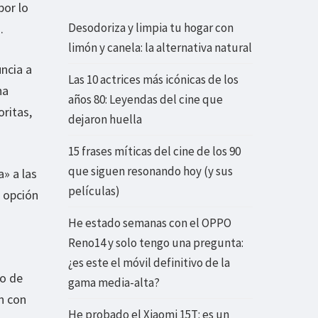
por lo
Desodoriza y limpia tu hogar con
.
limón y canela: la alternativa natural
ncia a
Las 10 actrices más icónicas de los
na
años 80: Leyendas del cine que
ritas,
dejaron huella
15 frases míticas del cine de los 90
que siguen resonando hoy (y sus
» a las
películas)
 opción
He estado semanas con el OPPO
Reno14 y solo tengo una pregunta:
¿es este el móvil definitivo de la
lo de
gama media-alta?
n con
He probado el Xiaomi 15T: es un