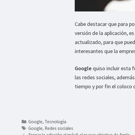
Cabe destacar que para pod
versión de la aplicación, 
actualizado, para que pue
interesantes que la empresa
Google
quiso incluir esta 
las redes sociales, además
tiempo y por fin el coloco 
Categorías
Google
,
Tecnología
Etiquetas
Google
,
Redes sociales
Frenar la adicción al móvil: el nuevo objetivo de Apple