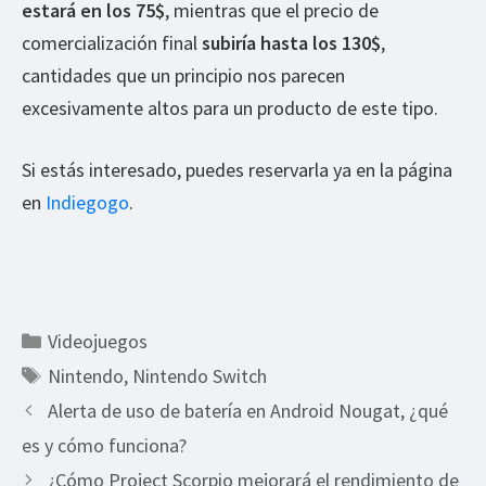
estará en los 75$
, mientras que el precio de
comercialización final
subiría hasta los 130$
,
cantidades que un principio nos parecen
excesivamente altos para un producto de este tipo.
Si estás interesado, puedes reservarla ya en la página
en
Indiegogo
.
Categorías
Videojuegos
Etiquetas
Nintendo
,
Nintendo Switch
Alerta de uso de batería en Android Nougat, ¿qué
es y cómo funciona?
¿Cómo Project Scorpio mejorará el rendimiento de