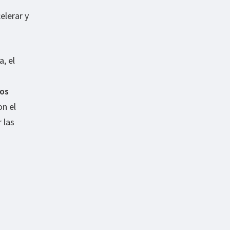
elerar y
, el
nos
on el
 las