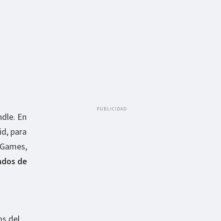
PUBLICIDAD
dle. En
id, para
n Games,
ados de
os del