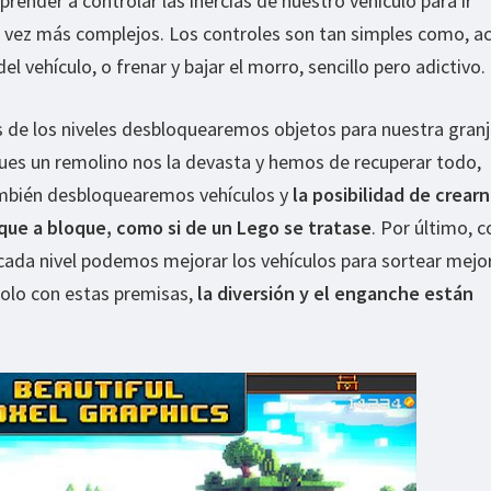
render a controlar las inercias de nuestro vehículo para ir
 vez más complejos. Los controles son tan simples como, ac
el vehículo, o frenar y bajar el morro, sencillo pero adictivo.
 de los niveles desbloquearemos objetos para nuestra granja
pues un remolino nos la devasta y hemos de recuperar todo,
ambién desbloquearemos vehículos y
la posibilidad de crear
que a bloque, como si de un Lego se tratase
. Por último, c
ada nivel podemos mejorar los vehículos para sortear mejor
Solo con estas premisas,
la diversión y el enganche están