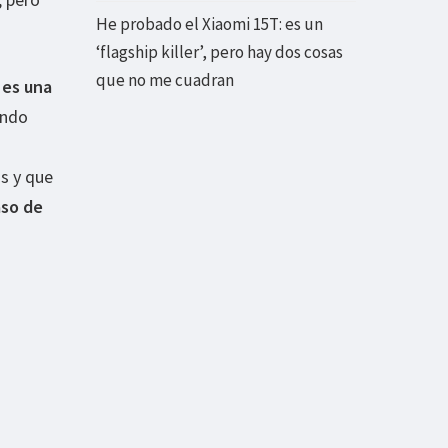
He probado el Xiaomi 15T: es un
‘flagship killer’, pero hay dos cosas
que no me cuadran
es una
endo
os y que
aso de