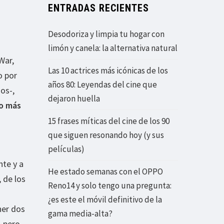
ENTRADAS RECIENTES
Desodoriza y limpia tu hogar con
limón y canela: la alternativa natural
War,
Las 10 actrices más icónicas de los
o por
años 80: Leyendas del cine que
os-,
dejaron huella
o más
15 frases míticas del cine de los 90
que siguen resonando hoy (y sus
películas)
nte y a
He estado semanas con el OPPO
, de los
Reno14 y solo tengo una pregunta:
¿es este el móvil definitivo de la
ner dos
gama media-alta?
, pero