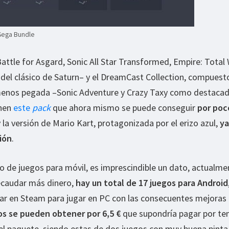
Sega Bundle
Battle for Asgard, Sonic All Star Transformed, Empire: Total 
del clásico de Saturn– y el DreamCast Collection, compuest
menos pegada –Sonic Adventure y Crazy Taxy como destacad
onen
este
pack
que ahora mismo se puede conseguir
por poc
 la versión de Mario Kart, protagonizada por el erizo azul,
ya
sión
.
o de juegos para móvil, es imprescindible un dato, actualme
recaudar más dinero,
hay un total de 17 juegos para Android
var en Steam para jugar en PC con las consecuentes mejoras
os se pueden obtener por 6,5 €
que supondría pagar por te
l paquete, siendo estas de dos juegos con muy buena pinta