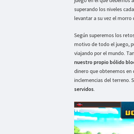
juego en el que debemos ap
superando los niveles cada
levantar a su vez el morro d
Según superemos los retos
motivo de todo el juego, 
viajando por el mundo. T
nuestro propio bólido blo
dinero que obtenemos en c
inclemencias del terreno. 
servidos
.