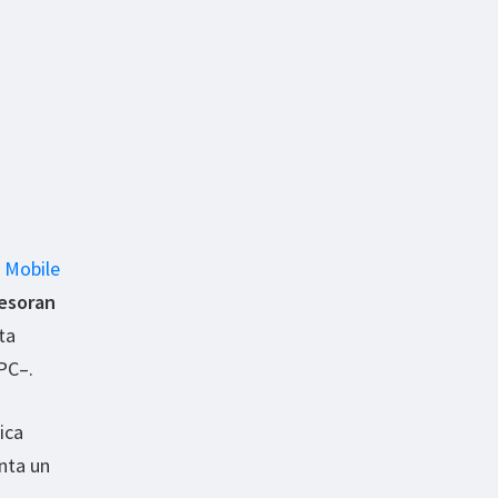
 Mobile
esoran
ta
PC–.
ica
nta un