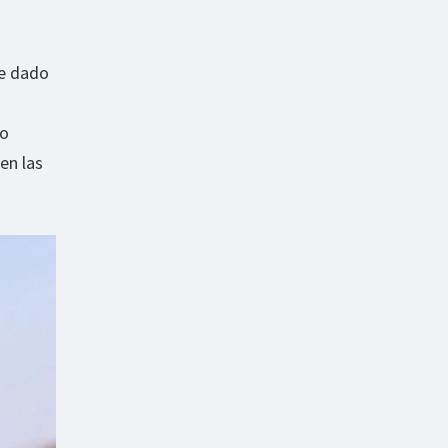
ue dado
lo
en las