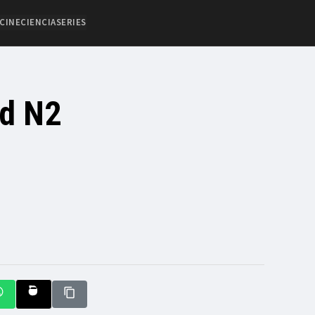
CINE
CIENCIA
SERIES
nd N2