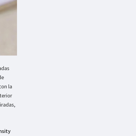
gadas
de
con la
terior
iradas,
nsity