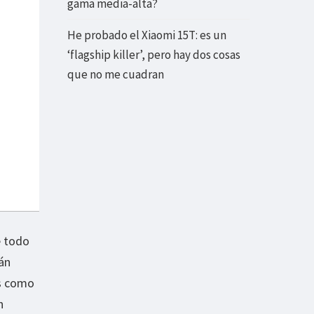
gama media-alta?
He probado el Xiaomi 15T: es un
‘flagship killer’, pero hay dos cosas
que no me cuadran
e todo
án
os como
n