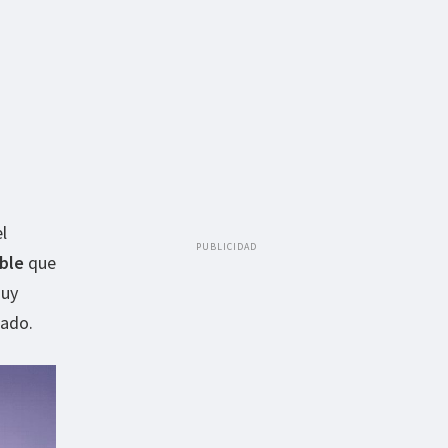
l
PUBLICIDAD
ble
que
muy
cado.