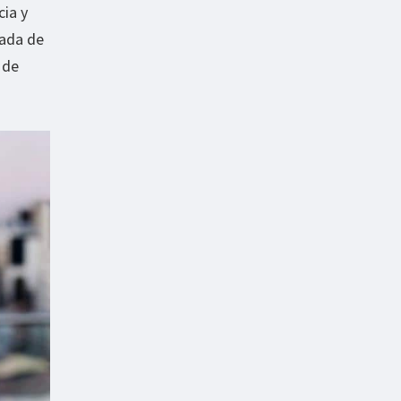
ia y
ñada de
 de