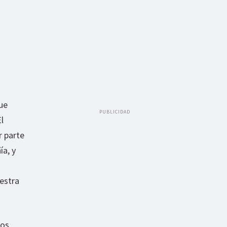
ue
PUBLICIDAD
l
r parte
ía, y
estra
mos