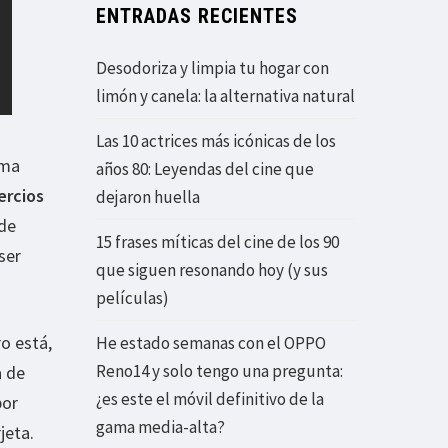
ENTRADAS RECIENTES
Desodoriza y limpia tu hogar con
limón y canela: la alternativa natural
Las 10 actrices más icónicas de los
ama
años 80: Leyendas del cine que
ercios
dejaron huella
 de
15 frases míticas del cine de los 90
ser
que siguen resonando hoy (y sus
películas)
o está,
He estado semanas con el OPPO
Reno14 y solo tengo una pregunta:
a de
¿es este el móvil definitivo de la
por
gama media-alta?
jeta.