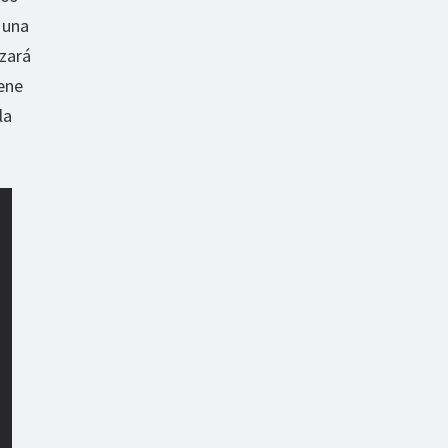
e una
izará
ene
la