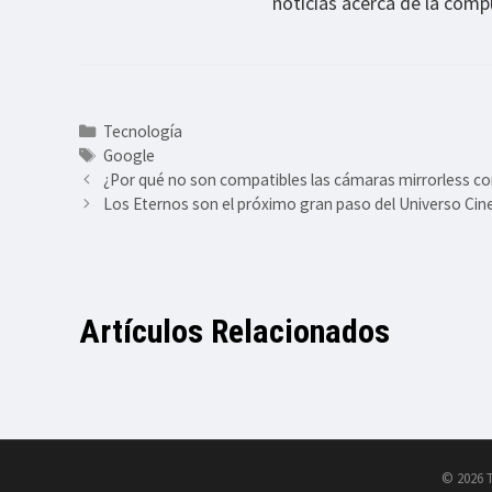
noticias acerca de la compu
Categorías
Tecnología
Etiquetas
Google
¿Por qué no son compatibles las cámaras mirrorless con
Los Eternos son el próximo gran paso del Universo Ci
Artículos Relacionados
© 2026 