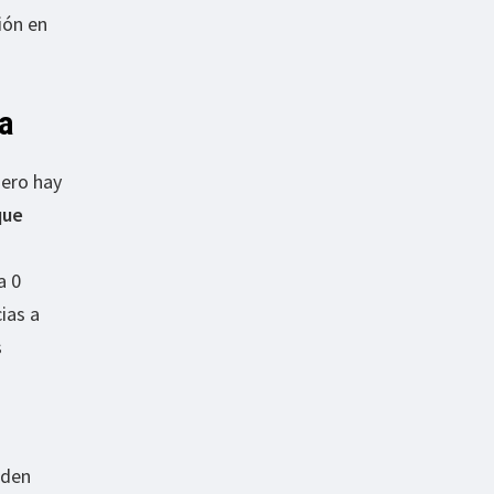
ión en
ra
ero hay
que
a 0
ias a
s
eden