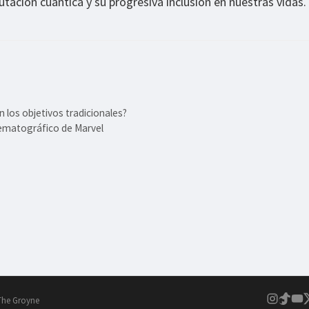
tación cuántica y su progresiva inclusión en nuestras vidas.
 los objetivos tradicionales?
nematográfico de Marvel
The Groyne