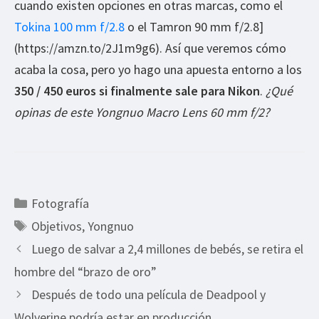
cuando existen opciones en otras marcas, como el
Tokina 100 mm f/2.8
o el Tamron 90 mm f/2.8]
(https://amzn.to/2J1m9g6). Así que veremos cómo
acaba la cosa, pero yo hago una apuesta entorno a los
350 / 450 euros si finalmente sale para Nikon
.
¿Qué
opinas de este Yongnuo Macro Lens 60 mm f/2?
Categorías
Fotografía
Etiquetas
Objetivos
,
Yongnuo
Luego de salvar a 2,4 millones de bebés, se retira el
hombre del “brazo de oro”
Después de todo una película de Deadpool y
Wolverine podría estar en producción