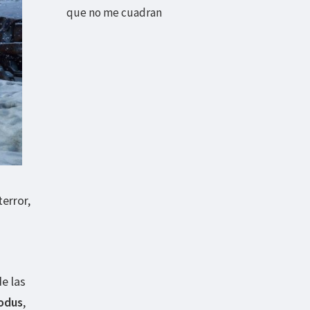
que no me cuadran
error,
e las
odus
,