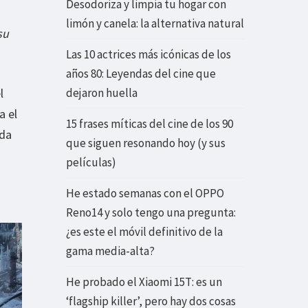
Desodoriza y limpia tu hogar con
limón y canela: la alternativa natural
su
Las 10 actrices más icónicas de los
años 80: Leyendas del cine que
dejaron huella
l
a el
15 frases míticas del cine de los 90
eda
que siguen resonando hoy (y sus
películas)
He estado semanas con el OPPO
Reno14 y solo tengo una pregunta:
¿es este el móvil definitivo de la
gama media-alta?
He probado el Xiaomi 15T: es un
‘flagship killer’, pero hay dos cosas