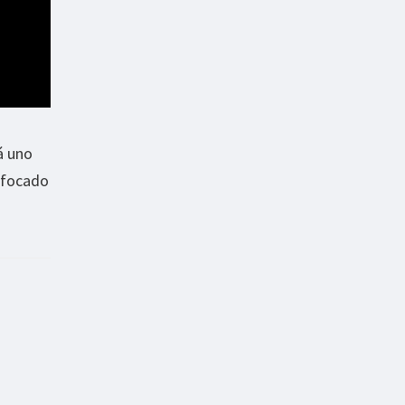
á uno
nfocado