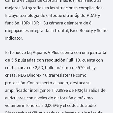
cámara es capaz de capturar más luz, realizando así
mejores fotografías en las situaciones complicadas.
Incluye tecnología de enfoque ultrarrápido PDAF y
función HDR/HDR+. Su cámara delantera de 8
megapíxeles integra flash frontal, Face Beauty y Selfie
Indicator.
Este nuevo bq Aquaris V Plus cuenta con una
pantalla
de 5,5 pulgadas con resolución Full HD
, cuenta con
cristal curvo de 2,5D, brillo máximo de 570 nits y
cristal NEG Dinorex™ ultrarresistente como
protección. Con respecto al audio, destaca su
amplificador inteligente TFA9896 de NXP, la salida de
auriculares con niveles de distorsión a máximo
volumen inferiores a 0,006% y el códec de audio
Bluetooth aptX™, que reduce la latencia y la pérdida