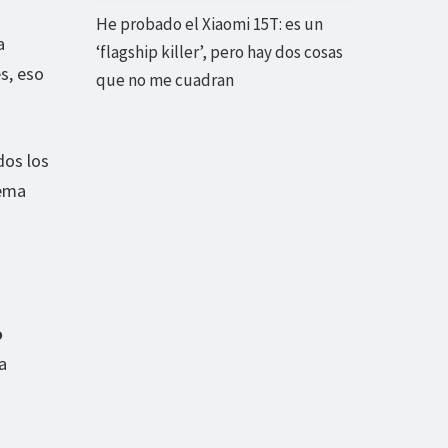
He probado el Xiaomi 15T: es un
a
‘flagship killer’, pero hay dos cosas
s, eso
que no me cuadran
dos los
tema
o
a