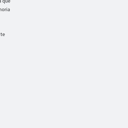
a que
moria
te