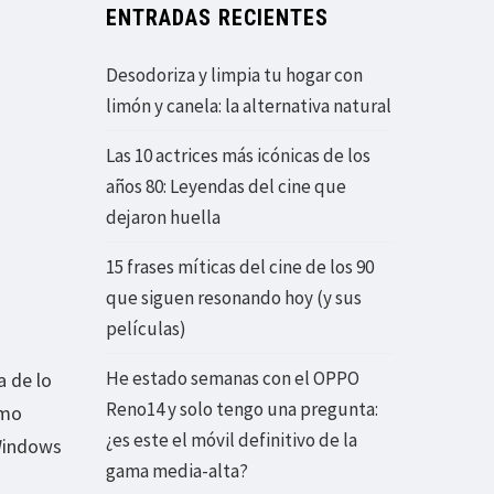
ENTRADAS RECIENTES
Desodoriza y limpia tu hogar con
limón y canela: la alternativa natural
Las 10 actrices más icónicas de los
años 80: Leyendas del cine que
dejaron huella
15 frases míticas del cine de los 90
que siguen resonando hoy (y sus
películas)
He estado semanas con el OPPO
a de lo
Reno14 y solo tengo una pregunta:
mo
¿es este el móvil definitivo de la
 Windows
gama media-alta?