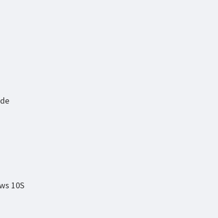
 de
ows 10S