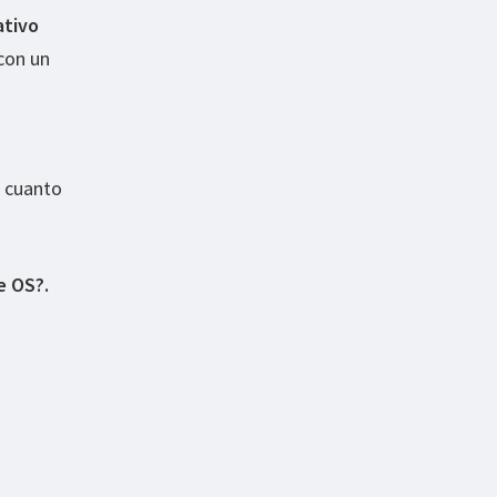
ativo
 con un
n cuanto
e OS?.