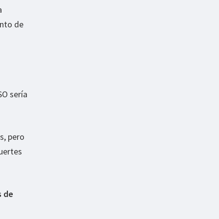
a
nto de
SO sería
s, pero
uertes
s de