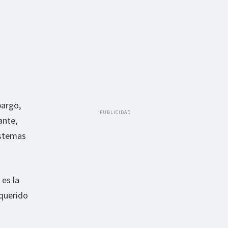
bargo,
PUBLICIDAD
ante,
istemas
es la
 querido