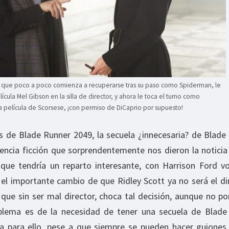
 que poco a poco comienza a recuperarse tras su paso como Spiderman, le
ícula Mel Gibson en la silla de director, y ahora le toca el turno como
ma película de Scorsese, ¡con permiso de DiCaprio por supuesto!
de Blade Runner 2049, la secuela ¿innecesaria? de Blade 
ciencia ficción que sorprendentemente nos dieron la notici
 que tendría un reparto interesante, con Harrison Ford v
el importante cambio de que Ridley Scott ya no será el di
 que sin ser mal director, choca tal decisión, aunque no po
roblema es de la necesidad de tener una secuela de Blade
ba para ello, pese a que siempre se pueden hacer guiones