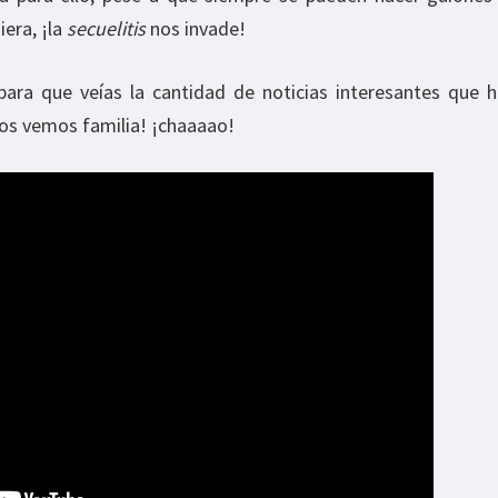
iera, ¡la
secuelitis
nos invade!
para que veías la cantidad de noticias interesantes que 
nos vemos familia! ¡chaaaao!