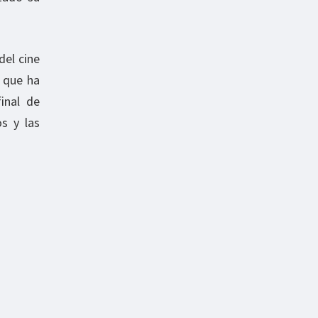
del cine
s que ha
inal de
os y las