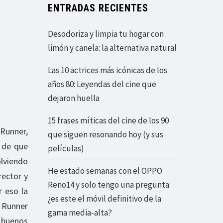
ENTRADAS RECIENTES
Desodoriza y limpia tu hogar con
limón y canela: la alternativa natural
Las 10 actrices más icónicas de los
años 80: Leyendas del cine que
dejaron huella
15 frases míticas del cine de los 90
Runner,
que siguen resonando hoy (y sus
a de que
películas)
olviendo
He estado semanas con el OPPO
rector y
Reno14 y solo tengo una pregunta:
r eso la
¿es este el móvil definitivo de la
 Runner
gama media-alta?
 buenos