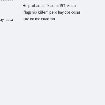
He probado el Xiaomi 15T: es un
‘flagship killer’, pero hay dos cosas
que no me cuadran
hay esta