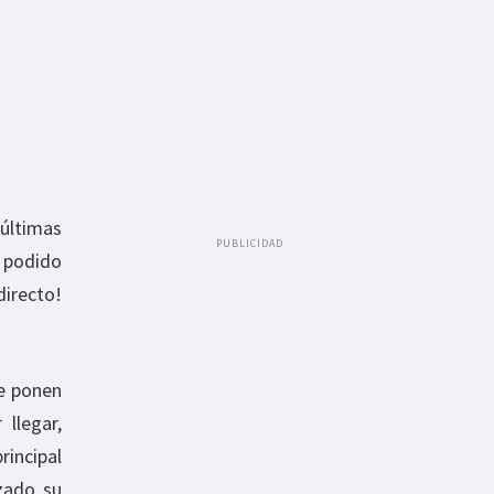
 últimas
PUBLICIDAD
 podido
directo!
se ponen
 llegar,
incipal
izado su