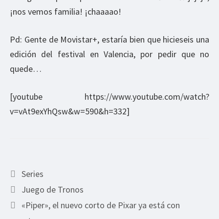
¡nos vemos familia! ¡chaaaao!
Pd: Gente de Movistar+, estaría bien que hicieseis una
edición del festival en Valencia, por pedir que no
quede…
[youtube https://www.youtube.com/watch?
v=vAt9exYhQsw&w=590&h=332]
Categorías
Series
Etiquetas
Juego de Tronos
«Piper», el nuevo corto de Pixar ya está con