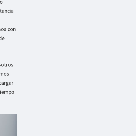
co
tancia
mos con
de
sotros
emos
 cargar
 tiempo