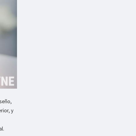
iseño,
ior, y
l.