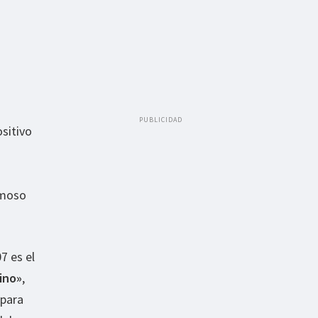
PUBLICIDAD
ositivo
famoso
7 es el
ino»
,
 para