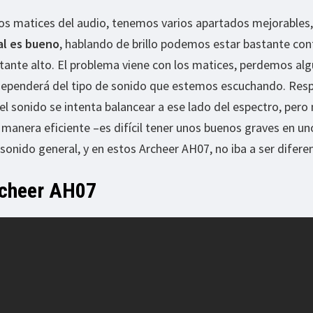
los matices del audio, tenemos varios apartados mejorables,
al es bueno
, hablando de brillo podemos estar bastante con
ante alto. El problema viene con los matices, perdemos al
dependerá del tipo de sonido que estemos escuchando. Res
el sonido se intenta balancear a ese lado del espectro, pero 
manera eficiente –es difícil tener unos buenos graves en un
el sonido general, y en estos Archeer AH07, no iba a ser difere
rcheer AH07