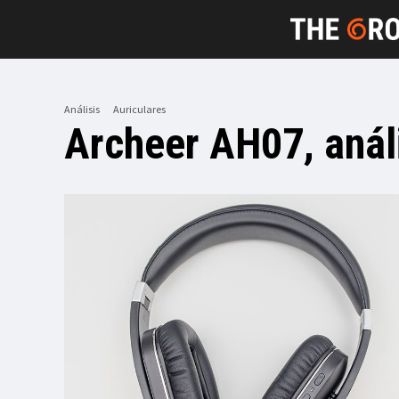
Análisis
Auriculares
Archeer AH07, anál