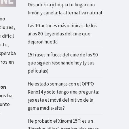
Desodoriza y limpia tu hogar con
limón y canela: la alternativa natural
 no
Las 10 actrices más icónicas de los
ciones,
años 80: Leyendas del cine que
difícil
dejaron huella
ucto,
esperaba
15 frases míticas del cine de los 90
uros en
que siguen resonando hoy (y sus
películas)
He estado semanas con el OPPO
son
Reno14 y solo tengo una pregunta:
nos ha
¿es este el móvil definitivo de la
punto
gama media-alta?
s
He probado el Xiaomi 15T: es un
‘flagship killer’, pero hay dos cosas