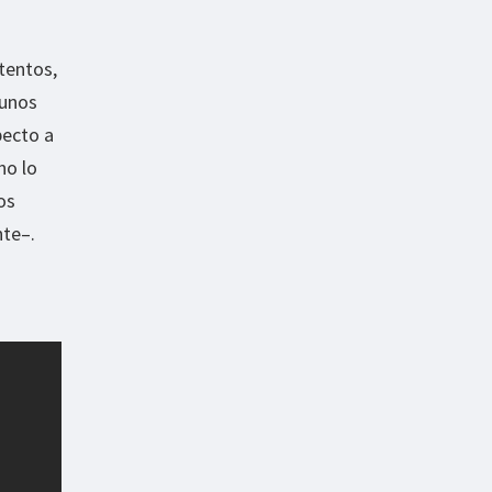
tentos,
gunos
pecto a
no lo
os
nte–.