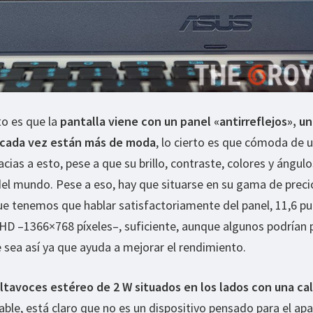
to es que la
pantalla viene con un panel «antirreflejos», un
 cada vez están más de moda
, lo cierto es que cómoda de u
acias a esto, pese a que su brillo, contraste, colores y ángul
del mundo. Pese a eso, hay que situarse en su gama de precio
que tenemos que hablar satisfactoriamente del panel, 11,6 p
HD –1366×768 píxeles–, suficiente, aunque algunos podrían 
e sea así ya que ayuda a mejorar el rendimiento.
ltavoces estéreo de 2 W situados en los lados con una ca
ble, está claro que no es un dispositivo pensado para el ap