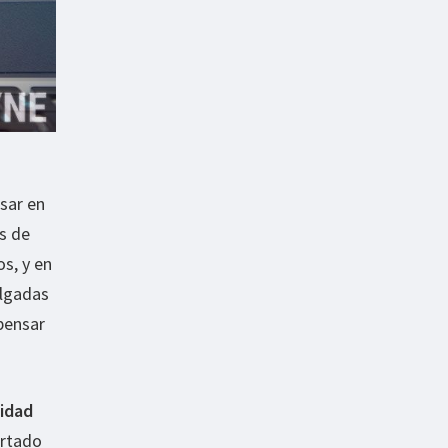
sar en
os de
s, y en
ulgadas
pensar
lidad
artado