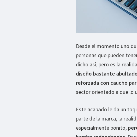
Desde el momento uno que t
personas que pueden tener 
dicho así, pero es la real
diseño bastante abultad
reforzada con caucho par
sector orientado a que lo u
Este acabado le da un toqu
parte de la marca, la reali
especialmente bonito,
per
bordes redondeados
. Des