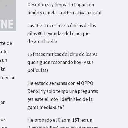
Desodoriza y limpia tu hogar con
limón y canela: la alternativa natural
Las 10 actrices más icónicas de los
años 80: Leyendas del cine que
dejaron huella
rte de
culo
15 frases míticas del cine de los 90
n un
que siguen resonando hoy (y sus
stá
películas)
go en un
He estado semanas con el OPPO
Reno14 y solo tengo una pregunta:
¿es este el móvil definitivo de la
por
gama media-alta?
sos
He probado el Xiaomi 15T: es un
s de
‘flagship killer’, pero hay dos cosas