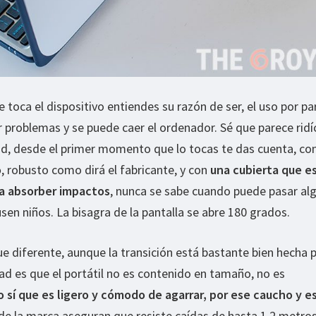
oca el dispositivo entiendes su razón de ser, el uso por pa
problemas y se puede caer el ordenador. Sé que parece ridí
idad, desde el primer momento que lo tocas te das cuenta, co
o
, robusto como dirá el fabricante, y con
una cubierta que e
a absorber impactos
, nunca se sabe cuando puede pasar al
sen niños. La bisagra de la pantalla se abre 180 grados.
e diferente, aunque la transición está bastante bien hecha 
dad es que el portátil no es contenido en tamaño, no es
o sí que es ligero y cómodo de agarrar, por ese caucho y e
de la marca aseguran que resiste caídas de hasta 1,2 metro