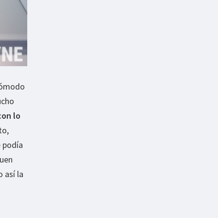
 cómodo
ucho
on lo
to,
e podía
buen
 así la