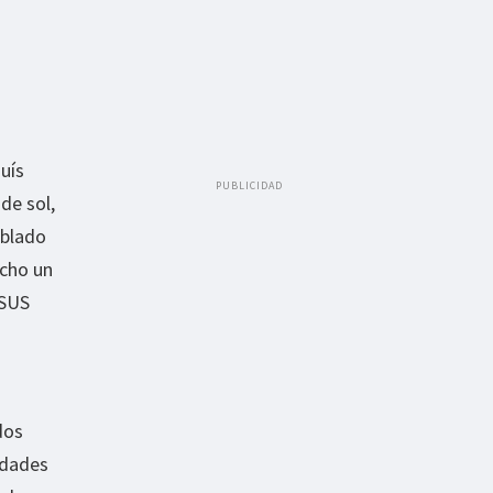
uís
PUBLICIDAD
de sol,
ablado
cho un
ASUS
dos
idades