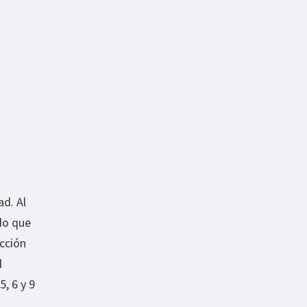
d. Al
do que
cción
l
5, 6 y 9