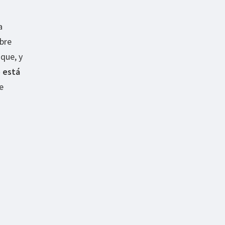
a
obre
que, y
o está
e