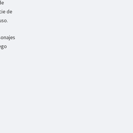
de
cie de
uso.
sonajes
uego