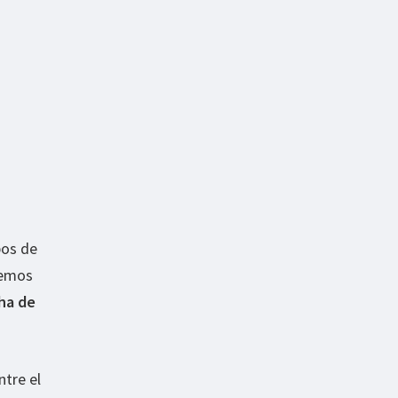
pos de
 hemos
cha de
ntre el