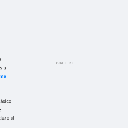
e
PUBLICIDAD
s a
ime
lásico
e
luso el