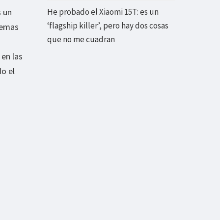
s un
He probado el Xiaomi 15T: es un
‘flagship killer’, pero hay dos cosas
lemas
que no me cuadran
 en las
o el