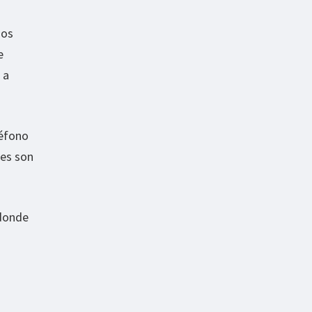
nos
e
 a
léfono
nes son
 donde