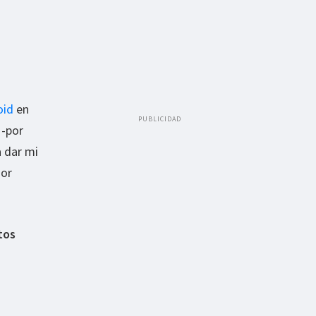
oid
en
PUBLICIDAD
 -por
a dar mi
jor
tos