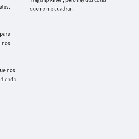
‘flagship killer’, pero hay dos cosas
ales,
que no me cuadran
 para
o nos
que nos
erdiendo