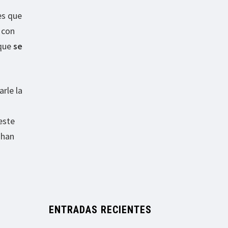
es que
 con
 que
se
rle la
este
 han
ENTRADAS RECIENTES