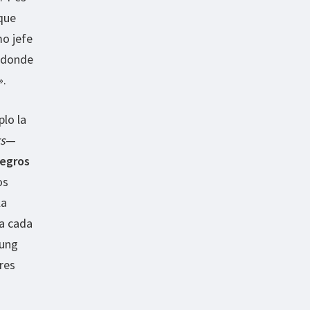
que
mo jefe
s donde
».
lo la
ts
—
negros
os
la
a cada
sung
res