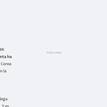
 4K
PUBLICIDAD
enta ha
 Corea
n la
llega
. Y es