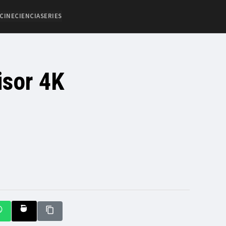
CINE
CIENCIA
SERIES
isor 4K