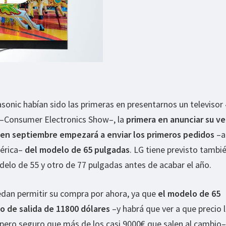
sonic habían sido las primeras en presentarnos un televisor
 –Consumer Electronics Show–, la
primera en anunciar su v
e en septiembre empezará a enviar los primeros pedidos
–a
mérica–
del modelo de 65 pulgadas
. LG tiene previsto tambié
elo de 55 y otro de 77 pulgadas antes de acabar el año.
edan permitir su compra por ahora, ya que
el modelo de 65
o de salida de 11800 dólares
–y habrá que ver a que precio 
 pero seguro que más de los casi 9000€ que salen al cambio–